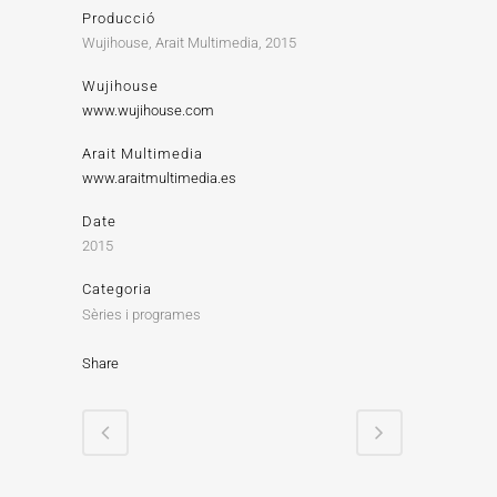
Producció
Wujihouse, Arait Multimedia, 2015
Wujihouse
www.wujihouse.com
Arait Multimedia
www.araitmultimedia.es
Date
2015
Categoria
Sèries i programes
Share