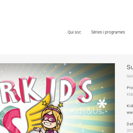
Qui soc
Sèries i programes
S
Sèr
Pr
Kid
Ki
www
Da
20