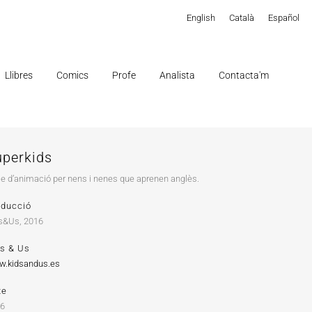
English
Català
Español
Llibres
Comics
Profe
Analista
Contacta'm
uperkids
ie d’animació per nens i nenes que aprenen anglès.
oducció
s&Us, 2016
ds & Us
.kidsandus.es
te
16