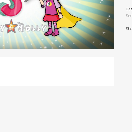
Ca
Sèr
Sha