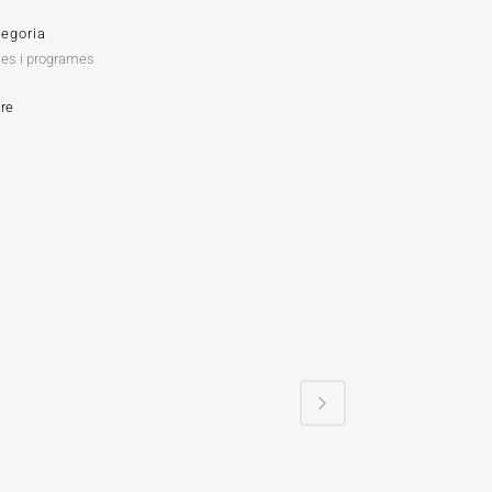
tegoria
ies i programes
re