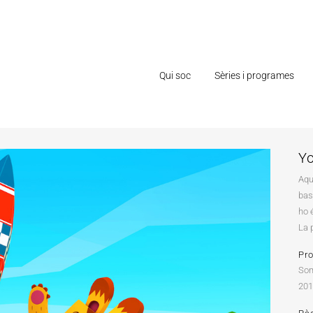
Qui soc
Sèries i programes
Y
Aqu
bas
ho 
La 
Pr
Som
20