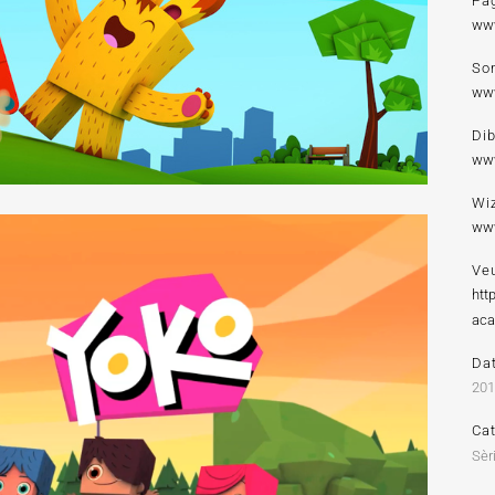
Pà
ww
So
ww
Dib
www
Wi
www
Veu
htt
aca
Da
20
Ca
Sèr