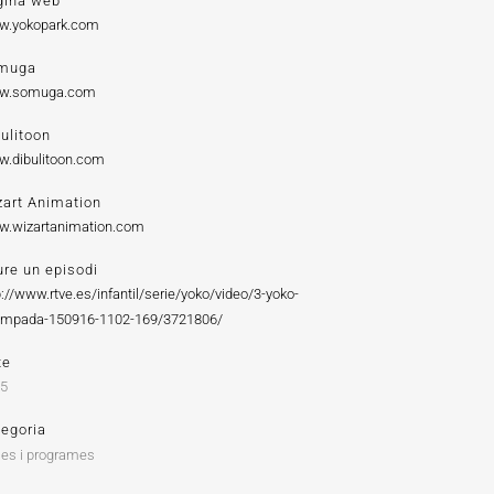
gina web
w.yokopark.com
muga
w.somuga.com
ulitoon
.dibulitoon.com
zart Animation
.wizartanimation.com
re un episodi
p://www.rtve.es/infantil/serie/yoko/video/3-yoko-
mpada-150916-1102-169/3721806/
te
15
tegoria
ies i programes