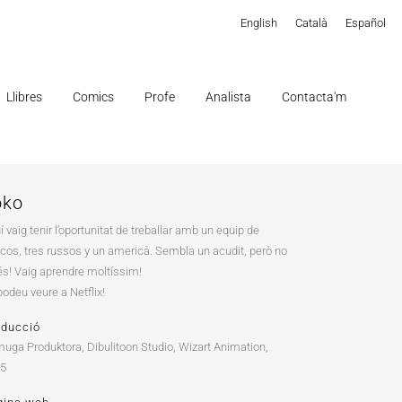
English
Català
Español
Llibres
Comics
Profe
Analista
Contacta'm
oko
í vaig tenir l’oportunitat de treballar amb un equip de
cos, tres russos y un americà. Sembla un acudit, però no
és! Vaig aprendre moltíssim!
podeu veure a Netflix!
oducció
uga Produktora, Dibulitoon Studio, Wizart Animation,
15