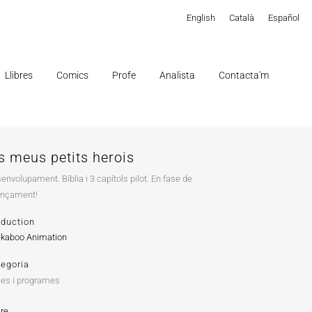
English
Català
Español
Llibres
Comics
Profe
Analista
Contacta'm
s meus petits herois
envolupament. Bíblia i 3 capítols pilot. En fase de
ançament!
oduction
kaboo Animation
tegoria
ies i programes
re