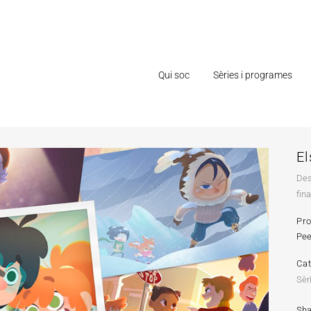
Qui soc
Sèries i programes
El
Des
fin
Pr
Pee
Ca
Sèr
Sha