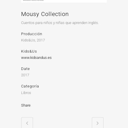
Mousy Collection
Cuentos para niños y niñas que aprenden inglés.
Producción
Kids&Us, 2017
Kids&Us
www.kidsandus.es
Date
2017
Categoría
Libros
Share